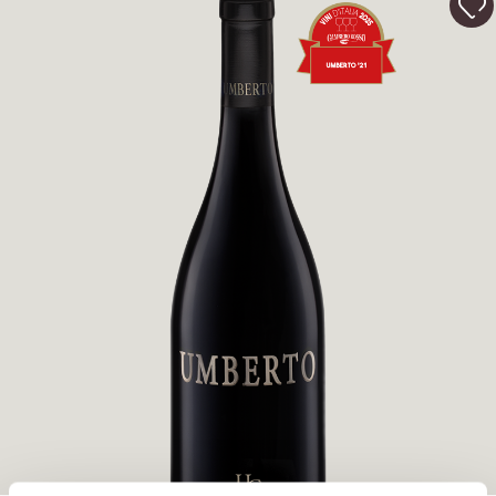
NEWS
BUSINESS-EVENTS
PRESSE
KONTAKTE
FINDEN SIE ES HERAUS
UNSER SHOP
EXCLUSIVE
WINE CLUB
RESERVIERTER BEREICH