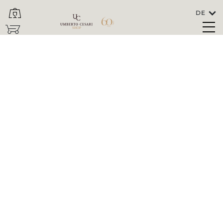
DE
SCHLIESSEN
SHOP
Sprachen
DEUTSCH
In welches Land soll der Wein versendet
werden?
ITALIA/SAN MARINO