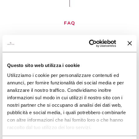
EXCLUSIVE
WINE CLUB
FAQ
RESERVIERTER BEREICH
WELCHE ZAHLUNGSARTEN WERDEN
CERCA
AKZEPTIERT?
Questo sito web utilizza i cookie
Folgende Zahlungsarten sind möglich:
Utilizziamo i cookie per personalizzare contenuti ed
Kredit- oder Debitkarte (VISA,
annunci, per fornire funzionalità dei social media e per
MASTERCARD, AMERICAN EXPRESS),
analizzare il nostro traffico. Condividiamo inoltre
Paypal, Banküberweisung.
informazioni sul modo in cui utilizzi il nostro sito con i
nostri partner che si occupano di analisi dei dati web,
pubblicità e social media, i quali potrebbero combinarle
con altre informazioni che hai fornito loro o che hanno
raccolto dal tuo utilizzo dei loro servizi.