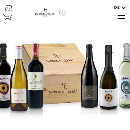
DE
SCHLIESSEN
SHOP
Sprachen
DEUTSCH
In welches Land soll der Wein versendet
werden?
ITALIA/SAN MARINO