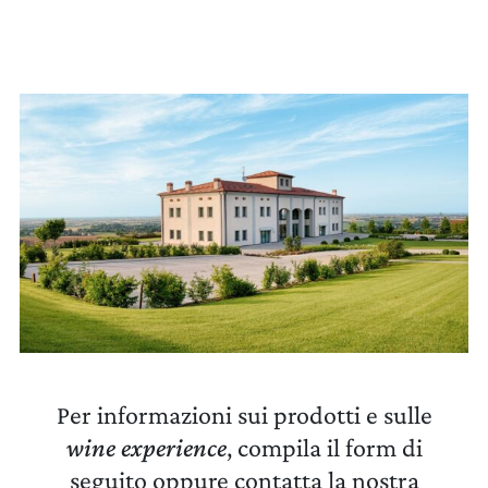
LA TENUTA
CERCA UN ARGOMENTO SUL SITO DI UMBERTO
CESARI
VINI
GIFT PACK
REGALISTICA AZIENDALE
EXPERIENCE
Per informazioni sui prodotti e sulle
NEWS
wine experience
, compila il form di
seguito oppure contatta la nostra
EVENTI BUSINESS