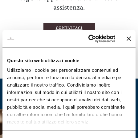
assistenza.
PRESS ROOM
CONTATTI
CONTATTACI
SCOPRI
IL NOSTRO SHOP
Questo sito web utilizza i cookie
EXCLUSIVE
WINE CLUB
Utilizziamo i cookie per personalizzare contenuti ed
annunci, per fornire funzionalità dei social media e per
CERCA
UN MONDO DI ESPERIENZE DA
analizzare il nostro traffico. Condividiamo inoltre
AREA RISERVATA
SCOPRIRE
informazioni sul modo in cui utilizzi il nostro sito con i
nostri partner che si occupano di analisi dei dati web,
pubblicità e social media, i quali potrebbero combinarle
con altre informazioni che hai fornito loro o che hanno
raccolto dal tuo utilizzo dei loro servizi.