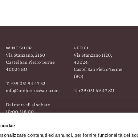
WINE SHOP
UFFICI
Via Stanzano, 2160
Via Stanzano 1120,
Castel San Pietro Terme
40024
40024 BO
Castel San Pietro Terme
(BO)
T. +39 051 94 47 32
info@umbertocesari.com
T. +39 051 69 47 811
TROVACI SU:
Dal martedì al sabato
10:00 / 18:00
Facebook
Instagram
Linkedin
 cookie
rsonalizzare contenuti ed annunci, per fornire funzionalità dei soc