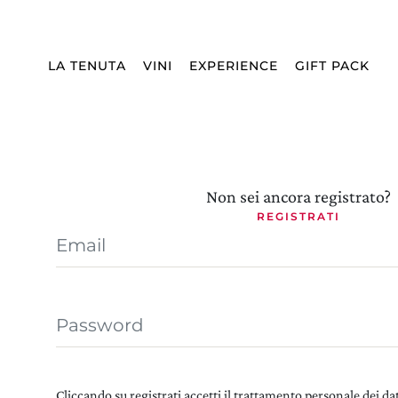
Spedizione:
WORLDWIDE
Lingua:
IT
CHIUDI
LA TENUTA
VINI
EXPERIENCE
GIFT PACK
Il mio account
Non sei ancora registrato?
REGISTRATI
Email
Password
Cliccando su registrati accetti il trattamento personale dei dat