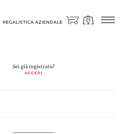
Area riservata
REGALISTICA AZIENDALE
ingue
TALIANO
Sei già registrato?
ACCEDI
n che paese va spedito il vino?
TALIA/SAN MARINO