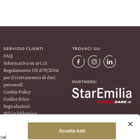
Wine Club
SERVIZIO CLIENTI
TROVACI SU:
FAQ
Facebook
Informativa ex art.13
Instagram
Linkedin
Regolamento UE 679/2016
per il trattamento di dati
PARTNERS:
personali
Cookie Policy
Codice Etico
Segnalazioni
Whistleblowing
Termini e condizioni
Regolamento Wine Club
Accetta tutti
ial