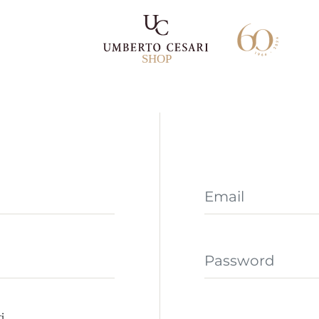
SHOP
L
I
Email
I
Password
I
i.