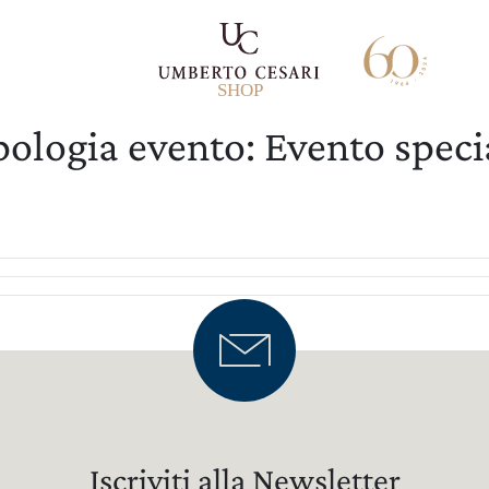
SHOP
L
pologia evento:
Evento speci
I
I
I
LA TENUTA
Iscriviti alla Newsletter