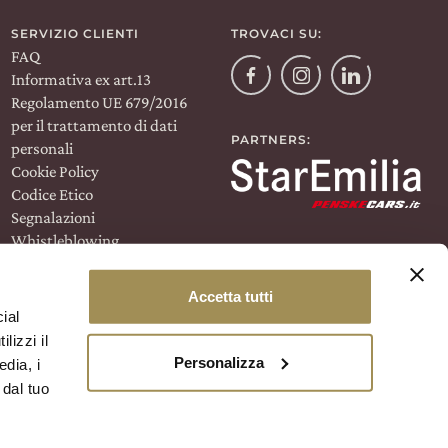
SERVIZIO CLIENTI
TROVACI SU:
Wine Club
FAQ
Facebook
Informativa ex art.13
Instagram
Linkedin
Regolamento UE 679/2016
per il trattamento di dati
PARTNERS:
personali
Cookie Policy
Codice Etico
Segnalazioni
Whistleblowing
Termini e condizioni
Regolamento Wine Club
Accetta tutti
ial
ASSISTENZA ACQUISTI
lizzi il
ONLINE
Personalizza
edia, i
T.
+39 051 69 47 811
 dal tuo
Lun/Ven 9 —12 • 14 — 17
help@umbertocesari.com