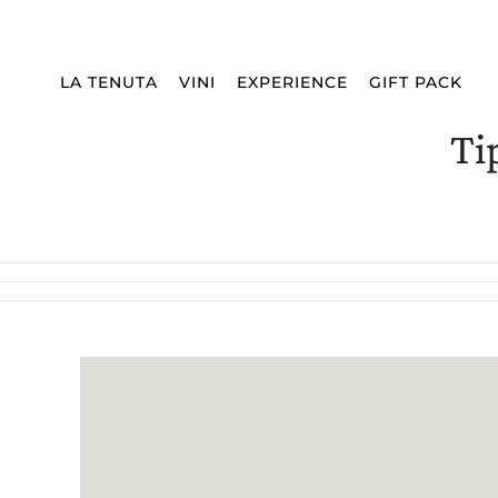
Spedizione:
WORLDWIDE
Lingua:
IT
CHIUDI
LA TENUTA
VINI
EXPERIENCE
GIFT PACK
Ti