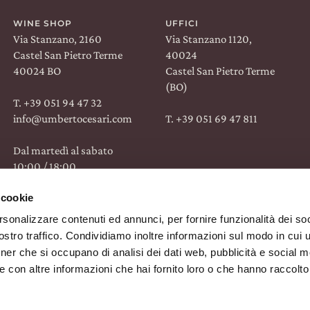
WINE SHOP
UFFICI
Via Stanzano, 2160
Via Stanzano 1120,
Castel San Pietro Terme
40024
40024 BO
Castel San Pietro Terme
(BO)
T. +39 051 94 47 32
info@umbertocesari.com
T. +39 051 69 47 811
TROVACI SU:
Dal martedì al sabato
10:00 / 18:00
Facebook
Instagram
Linkedin
 cookie
rsonalizzare contenuti ed annunci, per fornire funzionalità dei soc
stro traffico. Condividiamo inoltre informazioni sul modo in cui uti
tner che si occupano di analisi dei dati web, pubblicità e social m
ROMA
&
MILANO
 con altre informazioni che hai fornito loro o che hanno raccolto
ORDINA SU
COSAPORTO