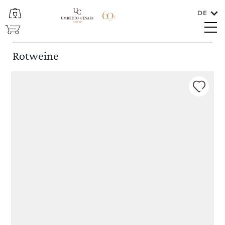
DE
SCHLIESSEN
Sprachen
Rotweine
In welches Land soll der Wein versendet
werden?