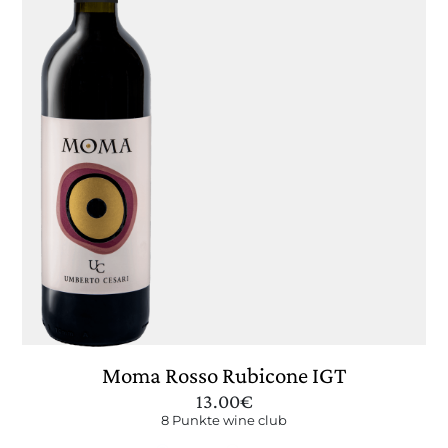
KONTAKTE
FINDEN SIE ES HERAUS
UNSER SHOP
EXCLUSIVE
WINE CLUB
RESERVIERTER BEREICH
Moma Rosso Rubicone IGT
13.00
€
8 Punkte wine club
CERCA