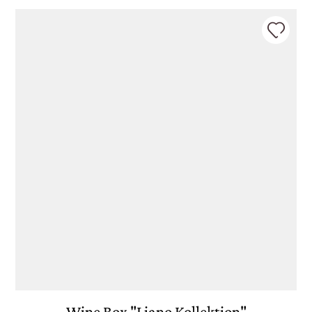
ROMA
&
MILANO
ORDINA SU
COSAPORTO
Wine Box "Liano Kollektion"