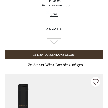
16.00
€
15 Punkte wine club
0.75l
ANZAHL
WEINGUT
IN DEN WARENKORB LEGEN
WEINE
+
Zu deiner Wine Box hinzufügen
EXPERIENCE
NEWS
BUSINESS-EVENTS
PRESSE