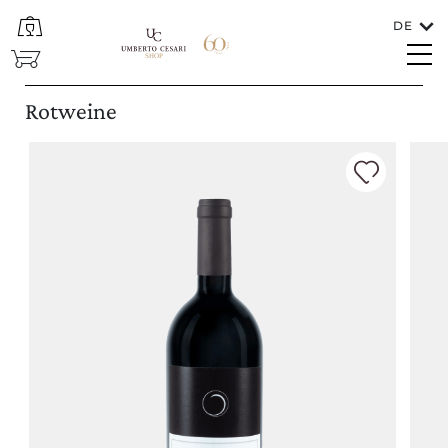
DE
SCHLIESSEN
SHOP
Sprachen
Rotweine
DEUTSCH
In welches Land soll der Wein versendet
werden?
ITALIA/SAN MARINO