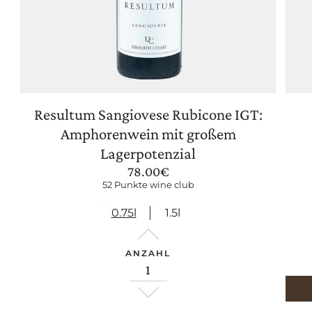
Resultum Sangiovese Rubicone IGT:
EINSTELLUNGEN AKTUALISIEREN
Amphorenwein mit großem
Lagerpotenzial
78.00
€
52 Punkte wine club
0.75l
1.5l
ANZAHL