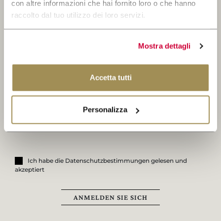
con altre informazioni che hai fornito loro o che hanno
raccolto dal tuo utilizzo dei loro servizi.
Iscriviti alla Newsletter
Mostra dettagli
Bleiben Sie über alle Neuigkeiten auf
dem Laufenden.
Accetta tutti
Personalizza
Ich habe die Datenschutzbestimmungen gelesen und
akzeptiert
ANMELDEN SIE SICH