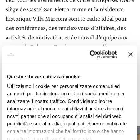
EXCLUSIVE
siège de Castel San Pietro Terme et la résidence
WINE CLUB
historique Villa Marcona sont le cadre idéal pour
des conférences, des rendez-vous d’affaires, des
ZONE RÉSERVÉE
activités de motivation et de travail d’équipe aux
portes de Bologne. De plus, avec vos collègues,
vous pourrez vivre des moments de partage
CERCA
agréables et de formation grâce à nos expériences
viticoles (Wine Experience). Téléchargez la
Questo sito web utilizza i cookie
brochure et découvrez toute l’offre Business
Utilizziamo i cookie per personalizzare contenuti ed
d’Umberto Cesari.
annunci, per fornire funzionalità dei social media e per
analizzare il nostro traffico. Condividiamo inoltre
informazioni sul modo in cui utilizzi il nostro sito con i
nostri partner che si occupano di analisi dei dati web,
pubblicità e social media, i quali potrebbero combinarle
con altre informazioni che hai fornito loro o che hanno
raccolto dal tuo utilizzo dei loro servizi.