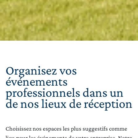
LA TENUTA
VINS
EXPÉRIENCE
Organisez vos
événements
NEWS
professionnels dans un
ÉVÉNEMENTS D’AFFAIRES
de nos lieux de réception
CONTACTS
DECOUVRE
NOTRE BOUTIQUE
Choisissez nos espaces les plus suggestifs comme
lieu pour les événements de votre entreprise. Notre