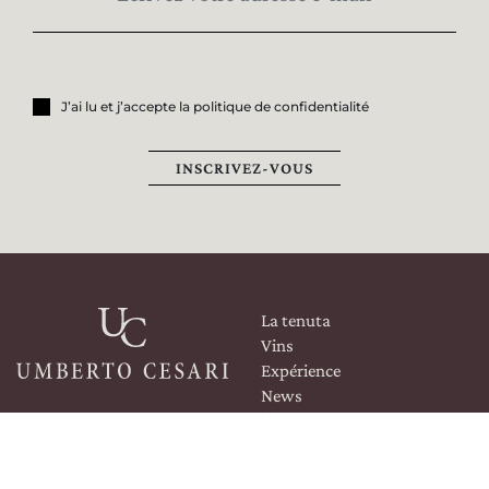
ROMA
&
MILANO
ORDINA SU
COSAPORTO
J’ai lu et j’accepte la politique de confidentialité
INSCRIVEZ-VOUS
La tenuta
Vins
Expérience
News
Événements d’affaires
Contacts