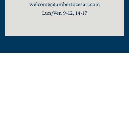
welcome@umbertocesari.com
Lun/Ven 9-12, 14-17
Livraison:
WORLDWIDE
Langue:
FR
TROUVEZ-NOUS SUR:
Facebook
Instagram
Linkedin