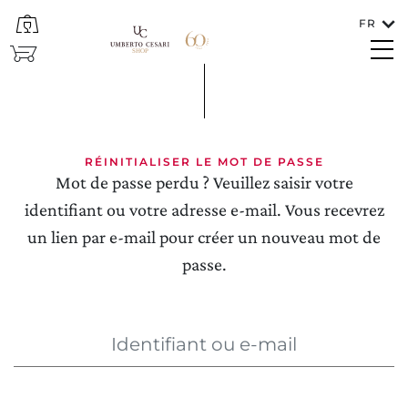
FR
FERMEZ
SHOP
Mot de passe perdu
Langues
FRANÇAIS
RÉINITIALISER LE MOT DE PASSE
Mot de passe perdu ? Veuillez saisir votre
identifiant ou votre adresse e-mail. Vous recevrez
un lien par e-mail pour créer un nouveau mot de
passe.
Dans quel pays le vin doit-il être expédié?
Identifiant ou e-mail
ITALIA/SAN MARINO