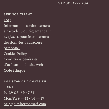
VAT 00535551204
SERVICE CLIENT
FAQ
Informations conformément
à l’article 13 du règlement UE
679/2016 pour le traitement
Livraison:
WORLDWIDE
Langue:
FR
des données à caractère
personnel
Cookies Policy
Conditions générales
TROUVEZ-NOUS SUR:
d’utilisation du site web
Facebook
Code éthique
Instagram
Linkedin
ASSISTANCE ACHATS EN
LIGNE
P.
+39 051 69 47 811
Mon/Fri 9 —12 • 14 — 17
help@umbertocesari.com
ROMA
&
MILANO