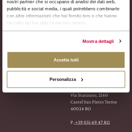
Via Stanzano, 2160
nostri partner che si occupano di analisi dei dati web,
EXCLUSIVE
Facebook
Castel San Pietro Terme
pubblicità e social media, i quali potrebbero combinarle
WINE CLUB
40024 BO
con altre informazioni che hai fornito loro o che hanno
Instagram
CERCA
raccolto dal tuo utilizzo dei loro servizi.
ZONE RÉSERVÉE
P. +39 051 94 47 32
info@umbertocesari.com
Linkedin
Mostra dettagli
From Tuesday to Saturday
PARTNERS:
10:00 / 18:00
Accetta tutti
SIÈGE SOCIAL
Via Stanzano, 1120
Personalizza
Offices
Via Stanzano, 2160
Castel San Pietro Terme
40024 BO
P.
+39 051 69 47 811