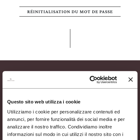
RÉINITIALISATION DU MOT DE PASSE
LA TENUTA
VINS
METTRE À JOUR LES PRÉFÉRENCES
EXPÉRIENCE
CERCA UN ARGOMENTO SUL SITO DI UMBERTO
CESARI
NEWS
La tenuta
Vins
ÉVÉNEMENTS D’AFFAIRES
Expérience
Questo sito web utilizza i cookie
News
CONTACTS
Événements d’affaires
Utilizziamo i cookie per personalizzare contenuti ed
Contacts
annunci, per fornire funzionalità dei social media e per
DECOUVRE
analizzare il nostro traffico. Condividiamo inoltre
NOTRE BOUTIQUE
TROUVEZ-NOUS SUR:
WINE SHOP
informazioni sul modo in cui utilizzi il nostro sito con i