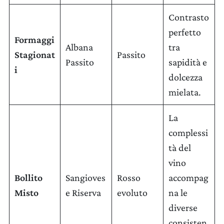
Contrasto
perfetto
Formaggi
Albana
tra
Stagionat
Passito
Passito
sapidità e
i
LA TENUTA
dolcezza
mielata.
VINI
La
GIFT PACK
complessi
REGALISTICA AZIENDALE
tà del
vino
EXPERIENCE
Bollito
Sangioves
Rosso
accompag
NEWS
Misto
e Riserva
evoluto
na le
diverse
EVENTI BUSINESS
consisten