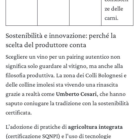
PRESS ROOM
ze delle
carni.
CONTATTI
Sostenibilità e innovazione: perché la
SCOPRI
IL NOSTRO SHOP
scelta del produttore conta
Scegliere un vino per un pairing autentico non
EXCLUSIVE
WINE CLUB
significa solo guardare al vitigno, ma anche alla
filosofia produttiva. La zona dei Colli Bolognesi e
AREA RISERVATA
delle colline imolesi sta vivendo una rinascita
grazie a realtà come
Umberto Cesari
, che hanno
saputo coniugare la tradizione con la sostenibilità
certificata.
L’adozione di pratiche di
agricoltura integrata
CERCA
(certificazione SQNPI) e l’uso di tecnologie