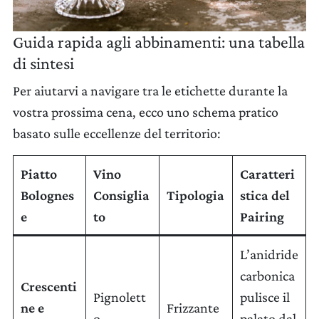
Guida rapida agli abbinamenti: una tabella
di sintesi
Per aiutarvi a navigare tra le etichette durante la
vostra prossima cena, ecco uno schema pratico
basato sulle eccellenze del territorio:
Piatto
Vino
Caratteri
Bolognes
Consiglia
Tipologia
stica del
e
to
Pairing
L’anidride
carbonica
Crescenti
Pignolett
pulisce il
ne e
Frizzante
o
palato dal