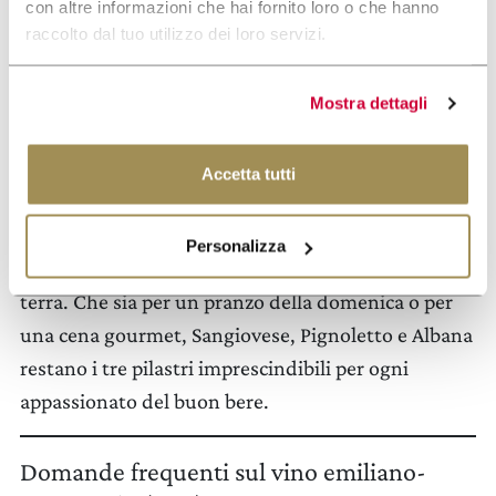
con altre informazioni che hai fornito loro o che hanno
filari. Per chi invece desidera ricevere il meglio
raccolto dal tuo utilizzo dei loro servizi.
dell’Emilia Romagna direttamente a casa, lo
shop
online di Umberto Cesari
offre una selezione
Mostra dettagli
completa, dalle bollicine fresche del Pignoletto alle
riserve storiche di Sangiovese, con spedizioni
Accetta tutti
rapide e sicure.
Non c’è modo migliore per onorare la cucina
Personalizza
bolognese che servire un vino nato dalla stessa
terra. Che sia per un pranzo della domenica o per
una cena gourmet, Sangiovese, Pignoletto e Albana
restano i tre pilastri imprescindibili per ogni
appassionato del buon bere.
Domande frequenti sul vino emiliano-