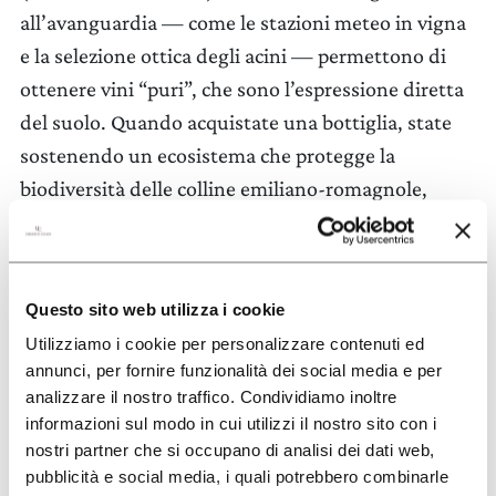
all’avanguardia — come le stazioni meteo in vigna
e la selezione ottica degli acini — permettono di
ottenere vini “puri”, che sono l’espressione diretta
del suolo. Quando acquistate una bottiglia, state
sostenendo un ecosistema che protegge la
biodiversità delle colline emiliano-romagnole,
garantendo che il Sangiovese o l’Albana che bevete
oggi mantengano la stessa identità per le
generazioni future.
Questo sito web utilizza i cookie
Dove acquistare i vini per la tua cena
Utilizziamo i cookie per personalizzare contenuti ed
bolognese
annunci, per fornire funzionalità dei social media e per
analizzare il nostro traffico. Condividiamo inoltre
Se ti trovi nei pressi di Bologna, una visita alla
informazioni sul modo in cui utilizzi il nostro sito con i
cantina Umberto Cesari a Castel San Pietro Terme è
nostri partner che si occupano di analisi dei dati web,
pubblicità e social media, i quali potrebbero combinarle
d’obbligo per vivere un’esperienza immersiva tra i