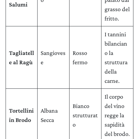
Salumi
grasso del
fritto.
I tannini
bilancian
CERCA UN ARGOMENTO SUL SITO DI UMBERTO
CESARI
Tagliatell
Sangioves
Rosso
o la
e al Ragù
e
fermo
struttura
della
carne.
Il corpo
Bianco
del vino
Tortellini
Albana
strutturat
regge la
in Brodo
Secca
o
sapidità
del brodo.