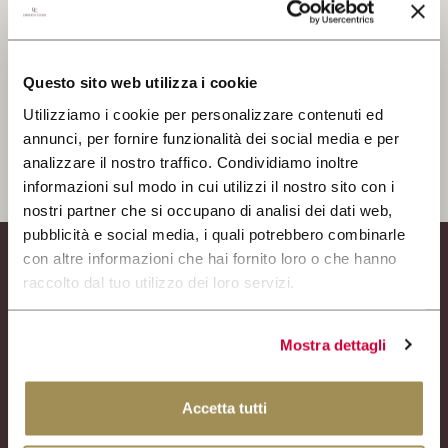
NEWS
EVENTI BUSINESS
Questo sito web utilizza i cookie
Ho letto e accetto la Privacy Policy
PRESS ROOM
Utilizziamo i cookie per personalizzare contenuti ed
annunci, per fornire funzionalità dei social media e per
CONTATTI
ISCRIVITI
analizzare il nostro traffico. Condividiamo inoltre
informazioni sul modo in cui utilizzi il nostro sito con i
SCOPRI
IL NOSTRO SHOP
nostri partner che si occupano di analisi dei dati web,
pubblicità e social media, i quali potrebbero combinarle
con altre informazioni che hai fornito loro o che hanno
EXCLUSIVE
CERCA
WINE CLUB
raccolto dal tuo utilizzo dei loro servizi.
La tenuta
Vini
Gift Pack
AREA RISERVATA
Mostra dettagli
Regalistica aziendale
Experience
News
Accetta tutti
Eventi business
Press Room