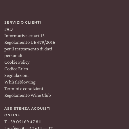
SERVIZIO CLIENTI
Spedizione:
WORLDWIDE
Lingua:
IT
FAQ
Informativa ex art.13
Regolamento UE 679/2016
TROVACI SU:
per il trattamento di dati
personali
Facebook
Instagram
Linkedin
Cookie Policy
Codice Etico
Segnalazioni
Whistleblowing
Termini e condizioni
Regolamento Wine Club
ASSISTENZA ACQUISTI
ROMA
&
MILANO
ORDINA SU
COSAPORTO
ONLINE
T.
+39 051 69 47 811
Lun/Ven 9 —12 • 14 — 17