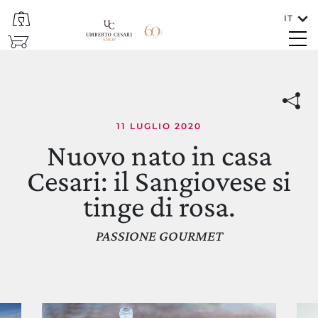
IT
CHIUDI
SHOP
Nuovo nato in casa Cesari: il
Lingue
ITALIANO
11 LUGLIO 2020
Nuovo nato in casa
Cesari: il Sangiovese si
tinge di rosa.
PASSIONE GOURMET
In che paese va spedito il vino?
ITALIA/SAN MARINO