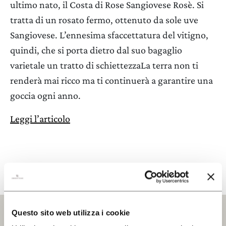
ultimo nato, il Costa di Rose Sangiovese Rosè. Si
tratta di un rosato fermo, ottenuto da sole uve
Sangiovese. L’ennesima sfaccettatura del vitigno,
LA TENUTA
quindi, che si porta dietro dal suo bagaglio
VINI
varietale un tratto di schiettezzaLa terra non ti
renderà mai ricco ma ti continuerà a garantire una
GIFT PACK
goccia ogni anno.
CERCA UN ARGOMENTO SUL SITO DI UMBERTO
CESARI
REGALISTICA AZIENDALE
Leggi l’articolo
EXPERIENCE
NEWS
EVENTI BUSINESS
PRESS ROOM
Questo sito web utilizza i cookie
CONTATTI