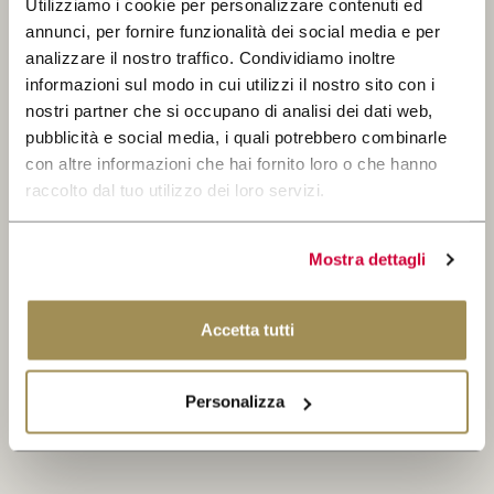
Utilizziamo i cookie per personalizzare contenuti ed
annunci, per fornire funzionalità dei social media e per
SCOPRI
Iscriviti alla Newsletter
analizzare il nostro traffico. Condividiamo inoltre
IL NOSTRO SHOP
informazioni sul modo in cui utilizzi il nostro sito con i
Resta aggiornato su tutte le nostre
nostri partner che si occupano di analisi dei dati web,
novità.
EXCLUSIVE
pubblicità e social media, i quali potrebbero combinarle
CERCA
WINE CLUB
con altre informazioni che hai fornito loro o che hanno
raccolto dal tuo utilizzo dei loro servizi.
AREA RISERVATA
Mostra dettagli
Accetta tutti
Ho letto e accetto la Privacy Policy
Personalizza
ISCRIVITI