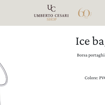
SHOP
L
I
Ice ba
Borsa portaghia
Colore: PV
I
I