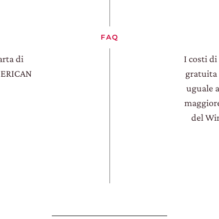
FAQ
rta di
I costi d
AMERICAN
gratuita
uguale a
maggiore
del Wi