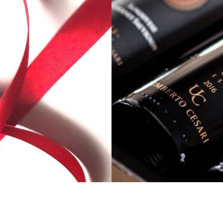
LA TENUTA
CERCA UN ARGOMENTO SUL SITO DI UMBERTO CESARI
VINI
GIFT PACK
REGALISTICA
AZIENDALE
EXPERIENCE