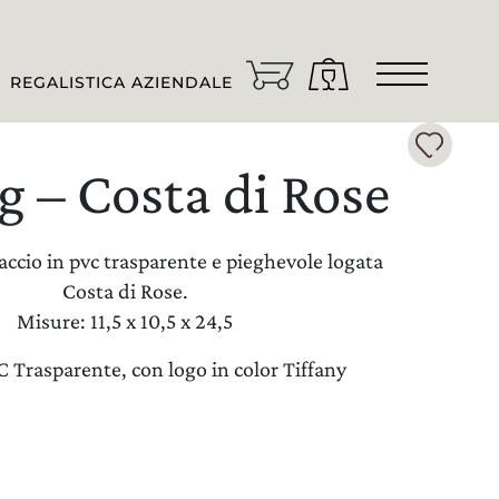
Area riservata
REGALISTICA AZIENDALE
ingue
TALIANO
g – Costa di Rose
ccio in pvc trasparente e pieghevole logata
Costa di Rose.
Misure: 11,5 x 10,5 x 24,5
C Trasparente, con logo in color Tiffany
n che paese va spedito il vino?
TALIA/SAN MARINO