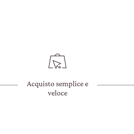
Acquisto semplice e
veloce
Il nostro shop