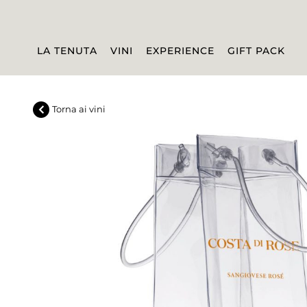
Spedizione:
WORLDWIDE
Lingua:
IT
CHIUDI
LA TENUTA
VINI
EXPERIENCE
GIFT PACK
Torna ai vini