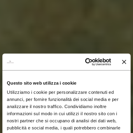
Questo sito web utilizza i cookie
EVENTI,
Utilizziamo i cookie per personalizzare contenuti ed
annunci, per fornire funzionalità dei social media e per
DEGUSTAZIONI,
analizzare il nostro traffico. Condividiamo inoltre
SHOOTING & MOVIE
informazioni sul modo in cui utilizzi il nostro sito con i
SET NELL’ELEGANTE
nostri partner che si occupano di analisi dei dati web,
RESIDENZA
pubblicità e social media, i quali potrebbero combinarle