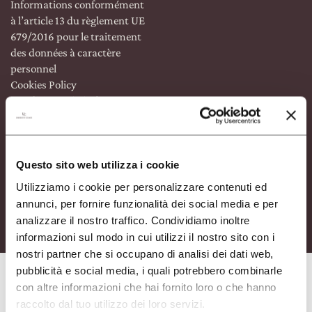
Informations conformément
NOTRE BOUTIQUE
à l’article 13 du règlement UE
679/2016 pour le traitement
EXCLUSIVE
des données à caractère
WINE CLUB
personnel
Cookies Policy
ZONE RÉSERVÉE
Conditions générales
d’utilisation du site web
Code éthique
CERCA
Questo sito web utilizza i cookie
ASSISTANCE ACHATS EN
LIGNE
Utilizziamo i cookie per personalizzare contenuti ed
P.
+39 051 69 47 811
annunci, per fornire funzionalità dei social media e per
Mon/Fri 9 —12 • 14 — 17
analizzare il nostro traffico. Condividiamo inoltre
help@umbertocesari.com
informazioni sul modo in cui utilizzi il nostro sito con i
nostri partner che si occupano di analisi dei dati web,
pubblicità e social media, i quali potrebbero combinarle
con altre informazioni che hai fornito loro o che hanno
raccolto dal tuo utilizzo dei loro servizi.