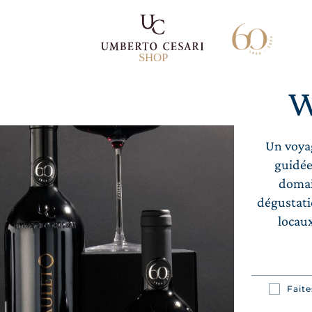
SHOP
L
F
W
Un voyag
guidée
domai
dégustati
locaux
D
I
Fait