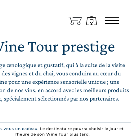
Zone réservée
angues
RANÇAIS
ine Tour prestige
e œnologique et gustatif, qui à la suite de la visite
 des vignes et du chai, vous conduira au cœur du
ne pour une expérience sensorielle unique ; une
on de nos vins, en accord avec les meilleurs produits
, spécialement sélectionnés par nos partenaires.
ans quel pays le vin doit-il être expédié?
TALIA/SAN MARINO
es-vous un cadeau.
Le destinataire pourra choisir le jour et
l’heure de son Wine Tour plus tard
.