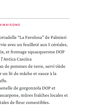
BINAISONS
rtadelle “La Favolosa” de Palmieri
rvie avec un feuilleté aux 5 céréales,
ix, et fromage squacquerone DOP
 l'Antica Cascina
an de pommes de terre, servi tiède
r un lit de mâche et sauce à la
uffe.
enelle de gorgonzola DOP et
CERCA UN ARGOMENTO SUL SITO DI UMBERTO CESARI
scarpone, mûres fraîches locales et
tales de fleur comestibles.