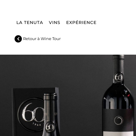
Livraison:
WORLDWIDE
Langue:
FR
FERMEZ
LA TENUTA
VINS
EXPÉRIENCE
Retour à Wine Tour