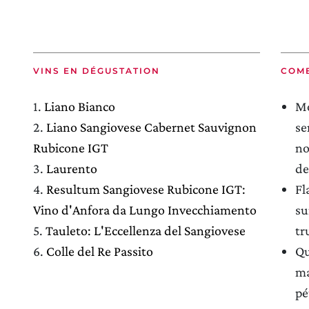
VINS EN DÉGUSTATION
COM
1.
Liano Bianco
Mo
2.
Liano Sangiovese Cabernet Sauvignon
se
Rubicone IGT
no
3.
Laurento
de
4.
Resultum Sangiovese Rubicone IGT:
Fl
Vino d'Anfora da Lungo Invecchiamento
su
5.
Tauleto: L'Eccellenza del Sangiovese
tr
6.
Colle del Re Passito
Qu
ma
pé