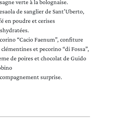
sagne verte à la bolognaise.
LA TENUTA
esaola de sanglier de Sant’Uberto,
fé en poudre et cerises
VINS
shydratées.
corino “Cacio Faenum”, confiture
EXPÉRIENCE
 clémentines et pecorino “di Fossa”,
NEWS
ème de poires et chocolat de Guido
bino
ÉVÉNEMENTS
compagnement surprise.
D’AFFAIRES
CONTACTS
CERCA