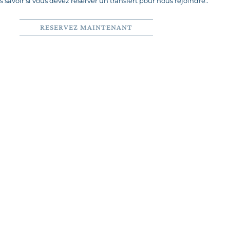
 savoir si vous devez réserver un transfert pour nous rejoindre..
RESERVEZ MAINTENANT