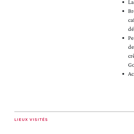
La
Br
ca
dé
Pe
de
cr
Go
Ac
LIEUX VISITÉS