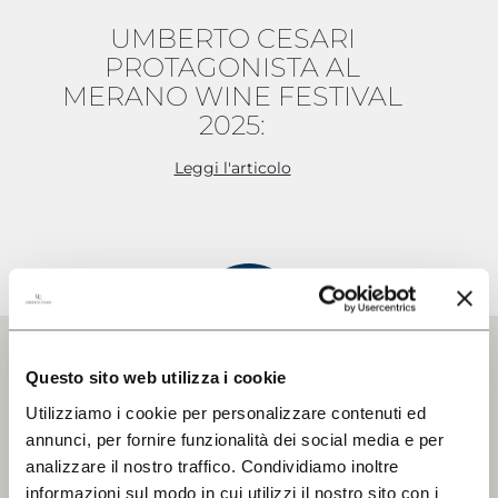
UMBERTO CESARI
CERCA UN ARGOMENTO SUL SITO DI UMBERTO
GIFT PACK
CESARI
PROTAGONISTA AL
MERANO WINE FESTIVAL
REGALISTICA AZIENDALE
2025:
EXPERIENCE
Leggi l'articolo
NEWS
EVENTI BUSINESS
PRESS ROOM
CONTATTI
Questo sito web utilizza i cookie
SCOPRI
Utilizziamo i cookie per personalizzare contenuti ed
IL NOSTRO SHOP
Iscriviti alla Newsletter
annunci, per fornire funzionalità dei social media e per
analizzare il nostro traffico. Condividiamo inoltre
Resta aggiornato su tutte le nostre
EXCLUSIVE
informazioni sul modo in cui utilizzi il nostro sito con i