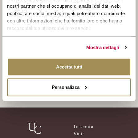
WINE CLUB
novità.
CERCA
nostri partner che si occupano di analisi dei dati web,
pubblicità e social media, i quali potrebbero combinarle
AREA RISERVATA
con altre informazioni che hai fornito loro o che hanno
raccolto dal tuo utilizzo dei loro servizi.
Mostra dettagli
Ho letto e accetto la Privacy Policy
Accetta tutti
ISCRIVITI
Personalizza
La tenuta
Vini