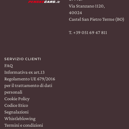
Via Stanzano 1120,
40024
Castel San Pietro Terme (BO)
T. +39 051 69 47 811
SERVIZIO CLIENTI
FAQ
Informativa ex art.13
Regolamento UE 679/2016
per il trattamento di dati
personali
Cookie Policy
Codice Etico
Segnalazioni
Whistleblowing
Spedizione:
WORLDWIDE
Lingua:
IT
Termini e condizioni