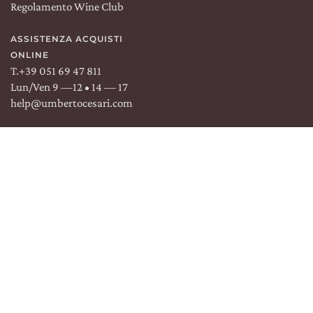
Regolamento Wine Club
ASSISTENZA ACQUISTI
ONLINE
TROVACI SU:
T.
+39 051 69 47 811
Lun/Ven 9 —12 • 14 — 17
Facebook
Instagram
Linkedin
help@umbertocesari.com
ROMA
&
MILANO
ORDINA SU
COSAPORTO