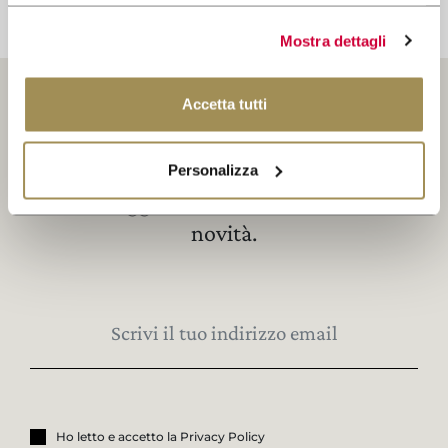
Mostra dettagli
Accetta tutti
Iscriviti alla Newsletter
Personalizza
Resta aggiornato su tutte le nostre
novità.
Ho letto e accetto la Privacy Policy