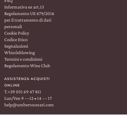
FAQ
Informativa ex art.13
Regolamento UE 679/2016
per il trattamento di dati
personali
Cookie Policy
Spedizione:
WORLDWIDE
Lingua:
IT
Codice Etico
Segnalazioni
Whistleblowing
Termini e condizioni
Regolamento Wine Club
TROVACI SU:
ASSISTENZA ACQUISTI
Facebook
Instagram
Linkedin
ONLINE
T.
+39 051 69 47 811
Lun/Ven 9 —12 • 14 — 17
help@umbertocesari.com