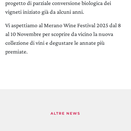
progetto di parziale conversione biologica dei
vigneti iniziato già da alcuni anni.
Vi aspettiamo al Merano Wine Festival 2025 dal 8
al 10 Novembre per scoprire da vicino la nuova
collezione di vini e degustare le annate più
premiate.
LA TENUTA
VINI
CERCA UN ARGOMENTO SUL SITO DI UMBERTO
CESARI
GIFT PACK
REGALISTICA AZIENDALE
ALTRE NEWS
EXPERIENCE