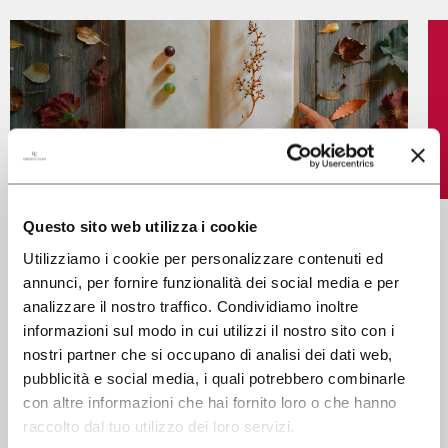
NEWS
EVENTI BUSINESS
PRESS ROOM
CONTATTI
SCOPRI
Questo sito web utilizza i cookie
IL NOSTRO SHOP
12 MARZO 2019
Utilizziamo i cookie per personalizzare contenuti ed
I NOSTRI PROSSIMI
annunci, per fornire funzionalità dei social media e per
EXCLUSIVE
WINE CLUB
APPUNTAMENTI:
analizzare il nostro traffico. Condividiamo inoltre
CERCA
PROWEIN E VINITALY
informazioni sul modo in cui utilizzi il nostro sito con i
nostri partner che si occupano di analisi dei dati web,
AREA RISERVATA
Leggi l'articolo
pubblicità e social media, i quali potrebbero combinarle
con altre informazioni che hai fornito loro o che hanno
raccolto dal tuo utilizzo dei loro servizi.