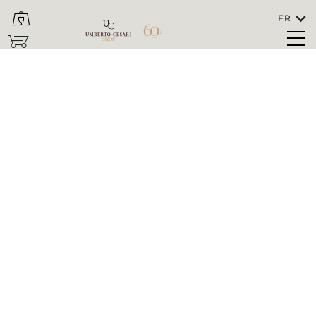
FR
FERMEZ
SHOP
Langues
FRANÇAIS
Dans quel pays le vin doit-il être expédié?
ITALIA/SAN MARINO