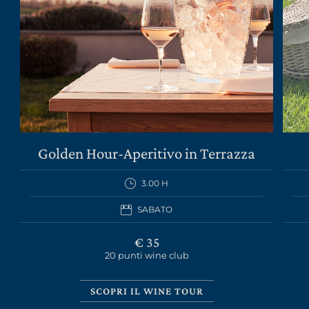
LA TENUTA
VINI
Golden Hour-Aperitivo in Terrazza
GIFT PACK
3.00 H
REGALISTICA AZIENDALE
SABATO
EXPERIENCE
€ 35
20 punti wine club
NEWS
EVENTI BUSINESS
SCOPRI IL WINE TOUR