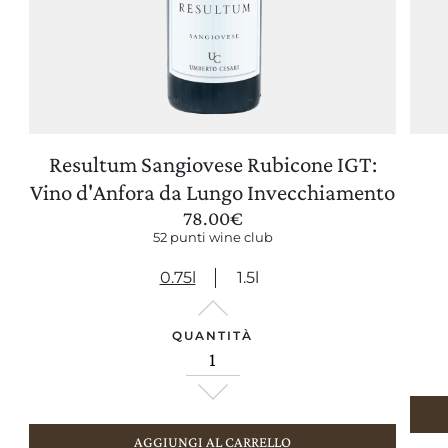
Resultum Sangiovese Rubicone IGT:
AGGIORNA PREFERENZE
Vino d'Anfora da Lungo Invecchiamento
78.00
€
52 punti wine club
0.75l
1.5l
QUANTITÀ
AGGIUNGI AL CARRELLO