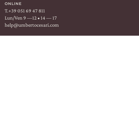
ONLINE
T.
+39 051 69 47 811
Lun/Ven 9 —12 • 14 — 17
help@umbertocesari.com