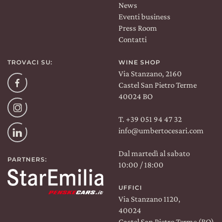
News
Eventi business
Press Room
Contatti
TROVACI SU:
WINE SHOP
Via Stanzano, 2160
Facebook
Castel San Pietro Terme
40024 BO
Instagram
T. +39 051 94 47 32
info@umbertocesari.com
Linkedin
Dal martedì al sabato
PARTNERS:
10:00 / 18:00
UFFICI
Via Stanzano 1120,
40024
Castel San Pietro Terme (BO)