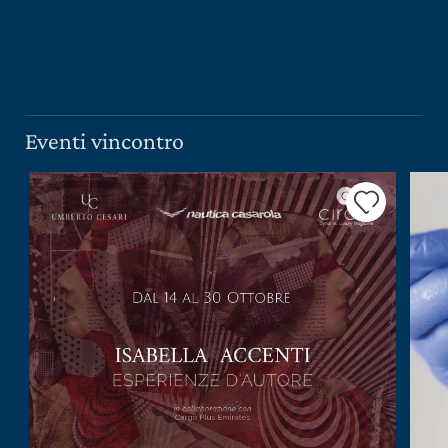
PRESS ROOM
CONTATTI
SCOPRI
IL NOSTRO SHOP
Eventi vincontro
EXCLUSIVE
WINE CLUB
AREA RISERVATA
CERCA