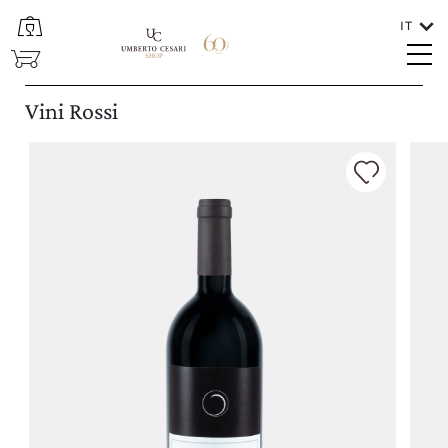
IT
CHIUDI
SHOP
Lingue
Vini Rossi
ITALIANO
In che paese va spedito il vino?
ITALIA/SAN MARINO