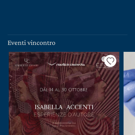
PRESS ROOM
CONTATTI
SCOPRI
IL NOSTRO SHOP
Eventi vincontro
EXCLUSIVE
WINE CLUB
AREA RISERVATA
CERCA