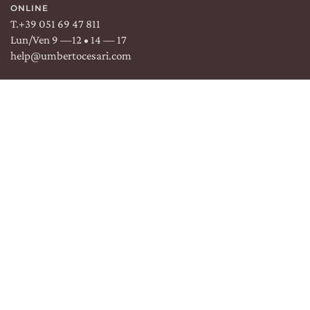
ONLINE
T.
+39 051 69 47 811
Lun/Ven 9 —12 • 14 — 17
help@umbertocesari.com