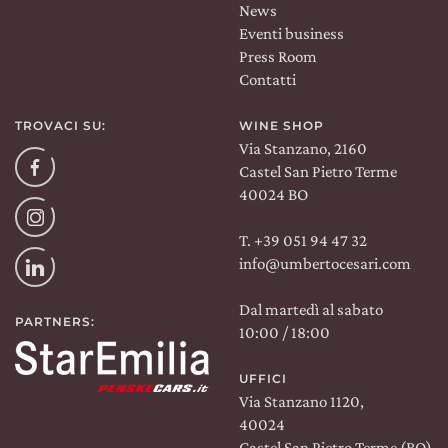
News
Eventi business
Press Room
Contatti
TROVACI SU:
WINE SHOP
Via Stanzano, 2160
Facebook
Castel San Pietro Terme
40024 BO
Instagram
T. +39 051 94 47 32
info@umbertocesari.com
Linkedin
Dal martedì al sabato
PARTNERS:
10:00 / 18:00
UFFICI
Via Stanzano 1120,
40024
Castel San Pietro Terme (BO)