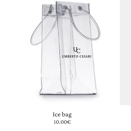
Ice bag
10.00
€