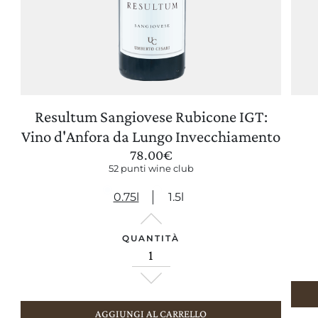
Resultum Sangiovese Rubicone IGT:
AGGIORNA PREFERENZE
Vino d'Anfora da Lungo Invecchiamento
78.00
€
52 punti wine club
0.75l
1.5l
QUANTITÀ
AGGIUNGI AL CARRELLO