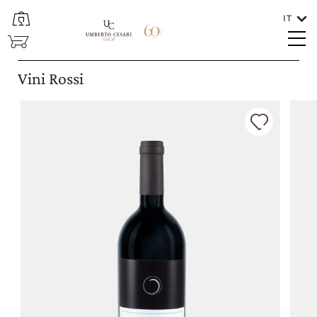
IT
CHIUDI
SHOP
Lingue
Vini Rossi
ITALIANO
In che paese va spedito il vino?
ITALIA/SAN MARINO