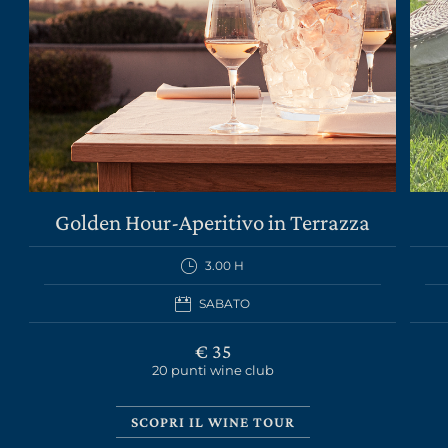
LA TENUTA
VINI
Golden Hour-Aperitivo in Terrazza
GIFT PACK
3.00 H
REGALISTICA AZIENDALE
SABATO
EXPERIENCE
€ 35
20 punti wine club
NEWS
EVENTI BUSINESS
SCOPRI IL WINE TOUR