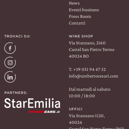
News
Eventi business
Press Room
Contatti
TROVACI SU:
WINE SHOP
Via Stanzano, 2160
Facebook
Castel San Pietro Terme
40024 BO
Instagram
T. +39 051 94 47 32
info@umbertocesari.com
Linkedin
Dal martedì al sabato
PARTNERS:
10:00 / 18:00
UFFICI
Via Stanzano 1120,
40024
Castel San Pietro Terme (BO)