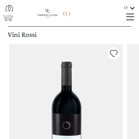
IT
CHIUDI
SHOP
Lingue
Vini Rossi
ITALIANO
In che paese va spedito il vino?
ITALIA/SAN MARINO