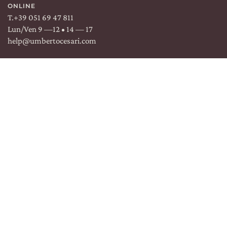
ONLINE
T.
+39 051 69 47 811
Lun/Ven 9 —12 • 14 — 17
help@umbertocesari.com