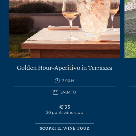
LA TENUTA
VINI
Golden Hour-Aperitivo in Terrazza
GIFT PACK
3.00 H
REGALISTICA AZIENDALE
SABATO
EXPERIENCE
€ 35
20 punti wine club
NEWS
EVENTI BUSINESS
SCOPRI IL WINE TOUR