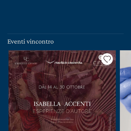
PRESS ROOM
CONTATTI
SCOPRI
IL NOSTRO SHOP
Eventi vincontro
EXCLUSIVE
WINE CLUB
AREA RISERVATA
CERCA