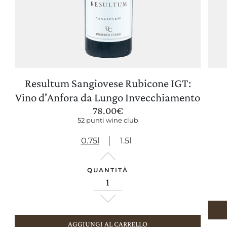
Resultum Sangiovese Rubicone IGT:
AGGIORNA PREFERENZE
Vino d'Anfora da Lungo Invecchiamento
78.00
€
52 punti wine club
0.75l
1.5l
QUANTITÀ
AGGIUNGI AL CARRELLO