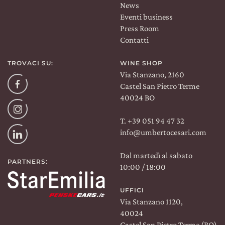
News
Eventi business
Press Room
Contatti
TROVACI SU:
WINE SHOP
Via Stanzano, 2160
Facebook
Castel San Pietro Terme
40024 BO
Instagram
T. +39 051 94 47 32
info@umbertocesari.com
Linkedin
Dal martedì al sabato
PARTNERS:
10:00 / 18:00
UFFICI
Via Stanzano 1120,
40024
Castel San Pietro Terme (BO)