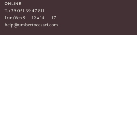
ONLINE
T.
+39 051 69 47 811
Lun/Ven 9 —12 • 14 — 17
help@umbertocesari.com