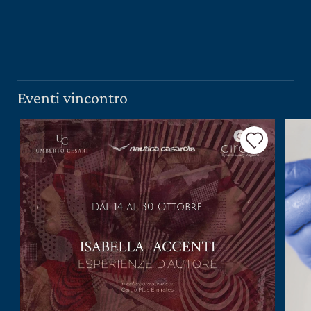
PRESS ROOM
CONTATTI
SCOPRI
IL NOSTRO SHOP
Eventi vincontro
EXCLUSIVE
WINE CLUB
AREA RISERVATA
CERCA