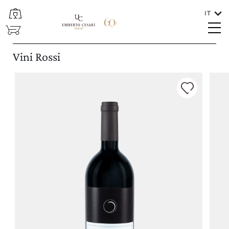
IT
CHIUDI
SHOP
Lingue
Vini Rossi
ITALIANO
In che paese va spedito il vino?
ITALIA/SAN MARINO