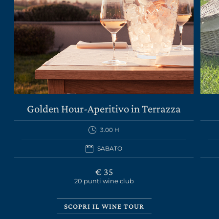
LA TENUTA
VINI
Golden Hour-Aperitivo in Terrazza
GIFT PACK
3.00 H
REGALISTICA AZIENDALE
SABATO
EXPERIENCE
€ 35
20 punti wine club
NEWS
EVENTI BUSINESS
SCOPRI IL WINE TOUR