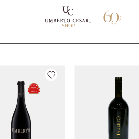
SHOP
L
I
I
I