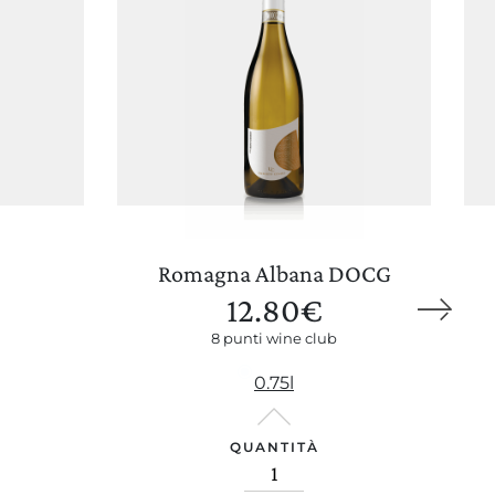
Wine Club
Romagna Albana DOCG
12.80
€
8 punti wine club
0.75l
QUANTITÀ