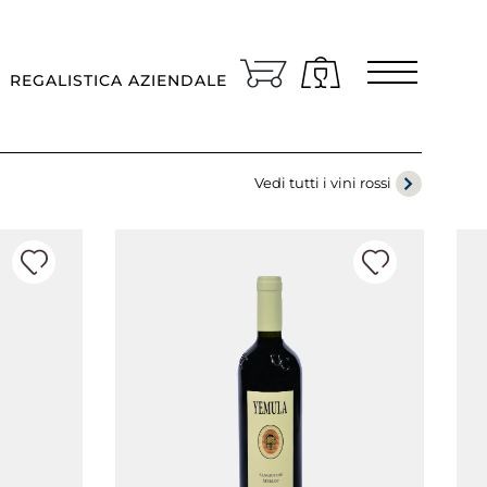
Area riservata
REGALISTICA AZIENDALE
ingue
TALIANO
Vedi tutti i vini rossi
n che paese va spedito il vino?
TALIA/SAN MARINO