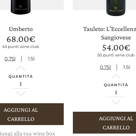
Umberto
Tauleto: L'Eccellenz
68.00
€
Sangiovese
54.00
€
45 punti wine club
50 punti wine club
0.75l
1.5l
0.75l
1.5l
QUANTITÀ
QUANTITÀ
AGGIUNGI AL
AGGIUNGI AL
CARRELLO
CARRELLO
ungi alla tua wine box