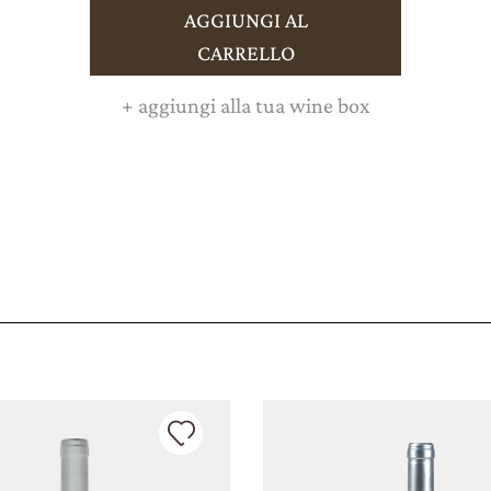
VINI
AGGIUNGI AL
CARRELLO
GIFT PACK
+
aggiungi alla tua wine box
REGALISTICA
AZIENDALE
EXPERIENCE
NEWS
EVENTI BUSINESS
PRESS ROOM
CONTATTI
CERCA