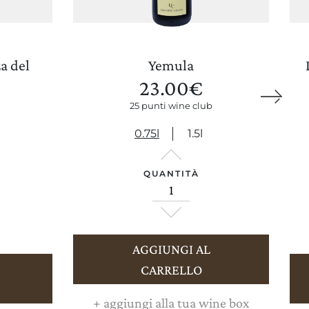
a del
Yemula
23.00
€
25 punti wine club
AGGIORNA PREFERENZE
0.75l
1.5l
QUANTITÀ
AGGIUNGI AL
CARRELLO
+
aggiungi alla tua wine box