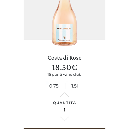
Costa di Rose
18.50
€
15 punti wine club
0.75l
1.5l
QUANTITÀ
CERCA UN ARGOMENTO SUL SITO DI UMBERTO CESARI
LA TENUTA