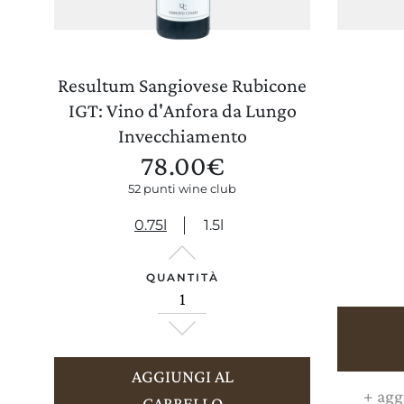
Resultum Sangiovese Rubicone
IGT: Vino d'Anfora da Lungo
Invecchiamento
78.00
€
52 punti wine club
0.75l
1.5l
QUANTITÀ
AGGIUNGI AL
+
aggi
CARRELLO