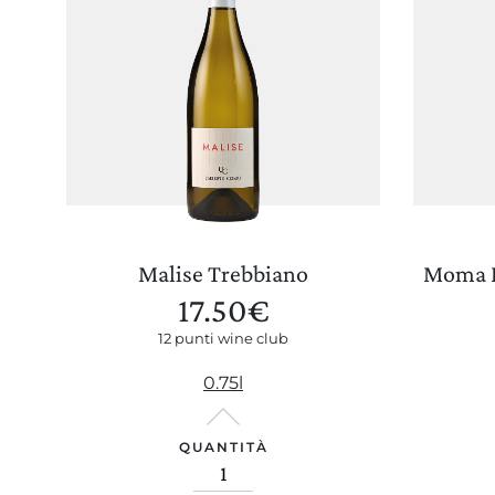
Il nostro shop
Malise Trebbiano
Moma B
17.50
€
12 punti wine club
0.75l
QUANTITÀ