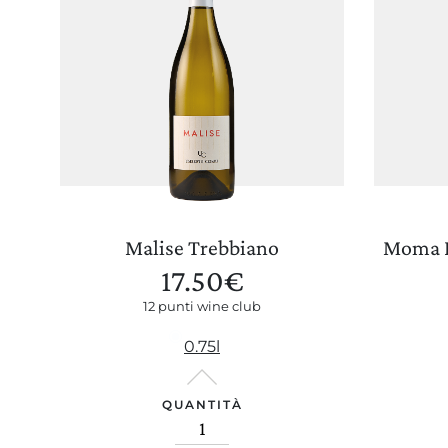
Il nostro shop
Malise Trebbiano
Moma B
17.50
€
12 punti wine club
0.75l
QUANTITÀ