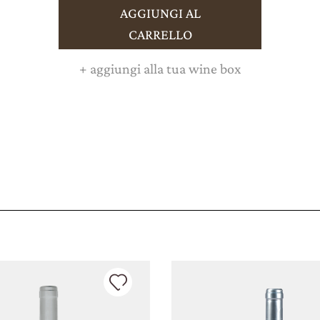
VINI
AGGIUNGI AL
CARRELLO
GIFT PACK
+
aggiungi alla tua wine box
REGALISTICA
AZIENDALE
EXPERIENCE
NEWS
EVENTI BUSINESS
PRESS ROOM
CONTATTI
CERCA