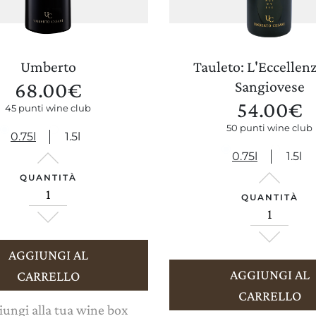
Umberto
Tauleto: L'Eccellenz
68.00
€
Sangiovese
54.00
€
45 punti wine club
50 punti wine club
0.75l
1.5l
0.75l
1.5l
QUANTITÀ
QUANTITÀ
AGGIUNGI AL
AGGIUNGI AL
CARRELLO
CARRELLO
ungi alla tua wine box