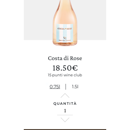
Costa di Rose
18.50
€
15 punti wine club
0.75l
1.5l
QUANTITÀ
CERCA UN ARGOMENTO SUL SITO DI UMBERTO CESARI
LA TENUTA