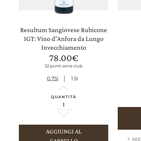
Resultum Sangiovese Rubicone
IGT: Vino d'Anfora da Lungo
Invecchiamento
78.00
€
52 punti wine club
0.75l
1.5l
QUANTITÀ
AGGIUNGI AL
+
aggi
CARRELLO