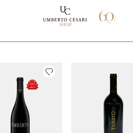
SHOP
L
I
I
I