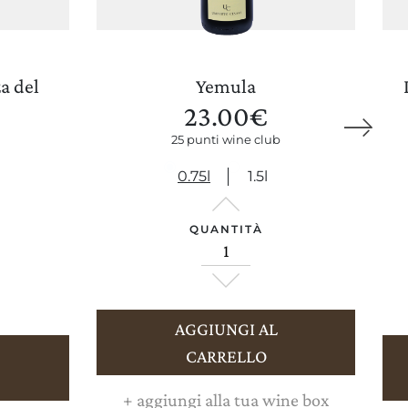
a del
Yemula
23.00
€
25 punti wine club
AGGIORNA PREFERENZE
0.75l
1.5l
QUANTITÀ
AGGIUNGI AL
CARRELLO
+
aggiungi alla tua wine box