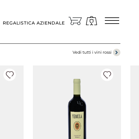
Area riservata
REGALISTICA AZIENDALE
ingue
TALIANO
Vedi tutti i vini rossi
n che paese va spedito il vino?
TALIA/SAN MARINO