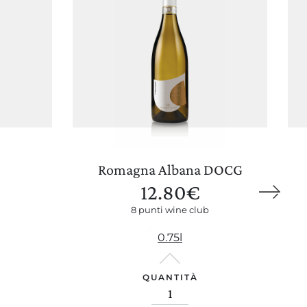
Wine Club
Romagna Albana DOCG
12.80
€
8 punti wine club
0.75l
QUANTITÀ