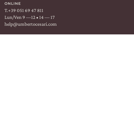
ONLINE
T.
+39 051 69 47 811
Lun/Ven 9 —12 • 14 — 17
help@umbertocesari.com