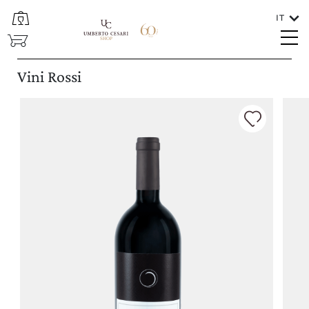
IT
CHIUDI
SHOP
Lingue
Vini Rossi
ITALIANO
In che paese va spedito il vino?
ITALIA/SAN MARINO