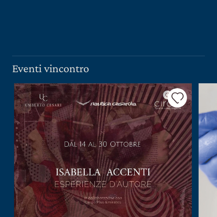
PRESS ROOM
CONTATTI
SCOPRI
IL NOSTRO SHOP
Eventi vincontro
EXCLUSIVE
WINE CLUB
AREA RISERVATA
CERCA