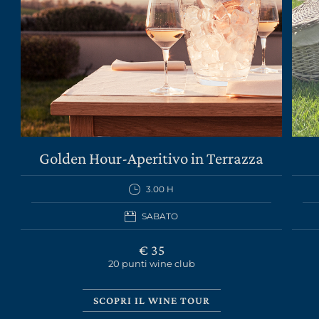
LA TENUTA
VINI
Golden Hour-Aperitivo in Terrazza
GIFT PACK
3.00 H
REGALISTICA AZIENDALE
SABATO
EXPERIENCE
€ 35
20 punti wine club
NEWS
EVENTI BUSINESS
SCOPRI IL WINE TOUR