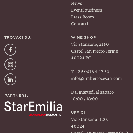
News
Eventi business
Press Room
Contatti
TROVACI SU:
WINE SHOP
Via Stanzano, 2160
Facebook
Castel San Pietro Terme
40024 BO
Instagram
T. +39 051 94 47 32
info@umbertocesari.com
Linkedin
Dal martedì al sabato
PARTNERS:
10:00 / 18:00
UFFICI
Via Stanzano 1120,
40024
Castel San Pietro Terme (BO)