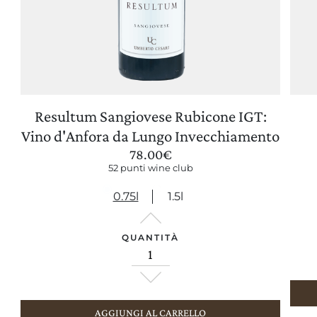
Resultum Sangiovese Rubicone IGT:
AGGIORNA PREFERENZE
Vino d'Anfora da Lungo Invecchiamento
78.00
€
52 punti wine club
0.75l
1.5l
QUANTITÀ
AGGIUNGI AL CARRELLO