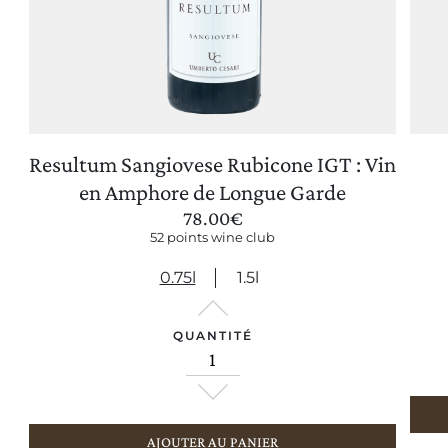
Resultum Sangiovese Rubicone IGT : Vin
METTRE À JOUR LES PRÉFÉRENCES
en Amphore de Longue Garde
78.00
€
52 points wine club
0.75l
1.5l
QUANTITÉ
AJOUTER AU PANIER