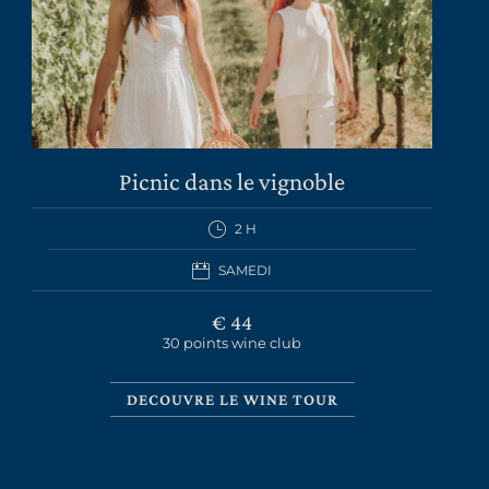
Picnic dans le vignoble
2 H
LA TENUTA
SAMEDI
VINS
€ 44
EXPÉRIENCE
30 points wine club
NEWS
DECOUVRE LE WINE TOUR
ÉVÉNEMENTS D’AFFAIRES
CONTACTS