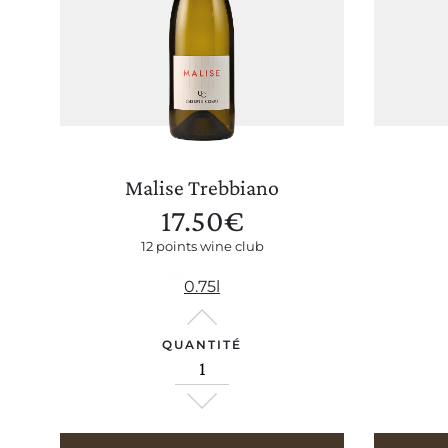
Malise Trebbiano
17.50
€
Notre boutique
12 points wine club
0.75l
QUANTITÉ