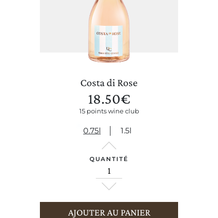
Costa di Rose
18.50
€
15 points wine club
0.75l
1.5l
QUANTITÉ
CERCA UN ARGOMENTO SUL SITO DI UMBERTO CESARI
AJOUTER AU PANIER