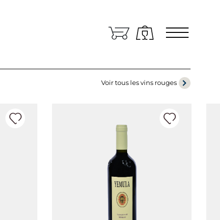
Zone réservée
angues
RANÇAIS
Voir tous les vins rouges
ans quel pays le vin doit-il être expédié?
TALIA/SAN MARINO