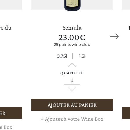
ce du
Yemula
23.00
€
25 points wine club
METTRE À JOUR LES PRÉFÉRENCES
0.75l
1.5l
QUANTITÉ
AJOUTER AU PANIER
ER
+
Ajoutez à votre Wine Box
e Box