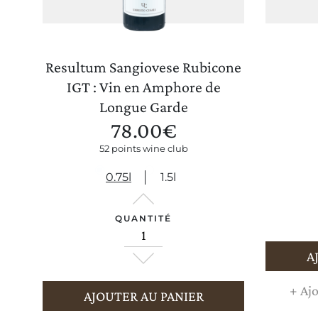
Resultum Sangiovese Rubicone
IGT : Vin en Amphore de
Longue Garde
78.00
€
52 points wine club
0.75l
1.5l
QUANTITÉ
A
+
Ajo
AJOUTER AU PANIER