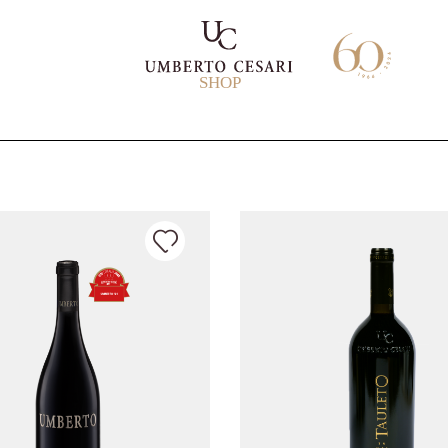
SHOP
L
F
D
I