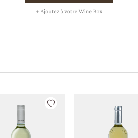
LA TENUTA
+
Ajoutez à votre Wine Box
VINS
EXPÉRIENCE
NEWS
ÉVÉNEMENTS
D’AFFAIRES
CONTACTS
CERCA