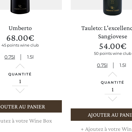
Umberto
Tauleto: L'excellen
68.00
€
Sangiovese
54.00
€
45 points wine club
50 points wine club
0.75l
1.5l
0.75l
1.5l
QUANTITÉ
QUANTITÉ
JOUTER AU PANIER
AJOUTER AU PANI
utez à votre Wine Box
+
Ajoutez à votre Win