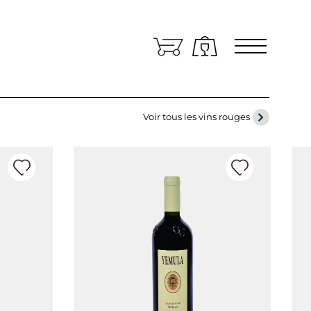
Zone réservée
angues
RANÇAIS
Voir tous les vins rouges
ans quel pays le vin doit-il être expédié?
TALIA/SAN MARINO