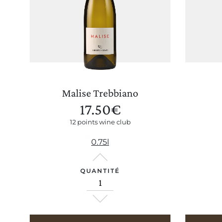
Malise Trebbiano
17.50
€
Notre boutique
12 points wine club
0.75l
QUANTITÉ