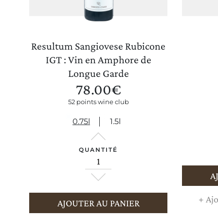
Resultum Sangiovese Rubicone
IGT : Vin en Amphore de
Longue Garde
78.00
€
52 points wine club
0.75l
1.5l
QUANTITÉ
A
+
Ajo
AJOUTER AU PANIER