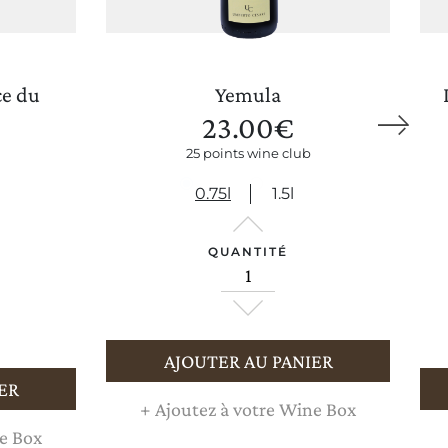
ce du
Yemula
23.00
€
25 points wine club
METTRE À JOUR LES PRÉFÉRENCES
0.75l
1.5l
QUANTITÉ
AJOUTER AU PANIER
ER
+
Ajoutez à votre Wine Box
e Box