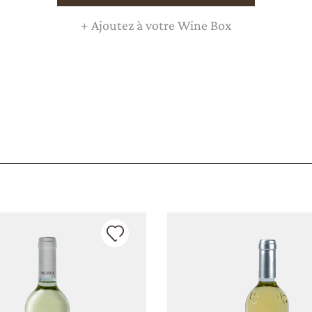
LA TENUTA
+
Ajoutez à votre Wine Box
VINS
EXPÉRIENCE
NEWS
ÉVÉNEMENTS
D’AFFAIRES
CONTACTS
CERCA