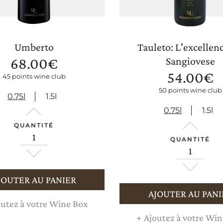
Umberto
Tauleto: L'excellen
68.00
€
Sangiovese
54.00
€
45 points wine club
50 points wine club
0.75l
1.5l
0.75l
1.5l
QUANTITÉ
QUANTITÉ
JOUTER AU PANIER
AJOUTER AU PANI
utez à votre Wine Box
+
Ajoutez à votre Win