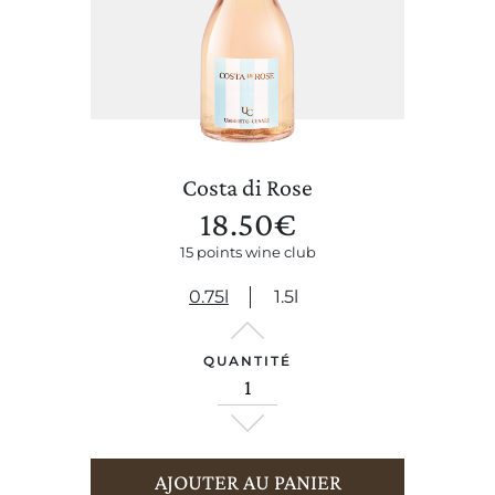
Costa di Rose
18.50
€
15 points wine club
0.75l
1.5l
QUANTITÉ
CERCA UN ARGOMENTO SUL SITO DI UMBERTO CESARI
AJOUTER AU PANIER